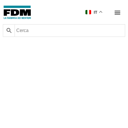
IT
Origine e provenienza delle
olive taggiasche