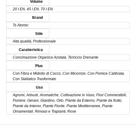
Volume
20 l EN
,
45 l EN
,
70 l EN
Brand
Ts Atomic
Stile
Alta qualità
,
Professionale
Caratteristica
Concimazione Organica Azotata
,
Terriccio Drenante
Plus
Con Fibra e Midollo di Cocco
,
Con Micorrize
,
Con Pomice Calibrata
,
Con Stallatico Trasformato
Uso
Agrumi
,
Arbusti
,
Aromatiche
,
Coltivazione in Vaso
,
Fiori Commestibili
,
Fioriere
,
Gerani
,
Giardino
,
Orto
,
Piante da Esterno
,
Piante da frutto
,
Piante da Interno
,
Piante Fiorite
,
Piante Mediterranee
,
Piante
Ornamentali
,
Rinvasi e Trapianti
,
Rose