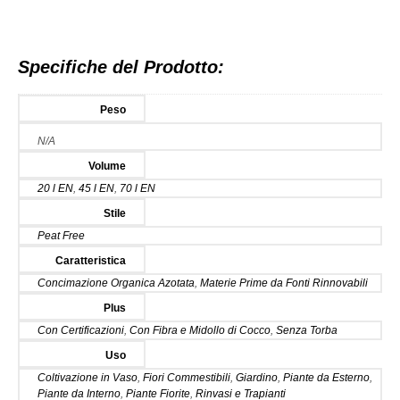
Specifiche del Prodotto:
Peso
N/A
Volume
20 l EN
,
45 l EN
,
70 l EN
Stile
Peat Free
Caratteristica
Concimazione Organica Azotata
,
Materie Prime da Fonti Rinnovabili
Plus
Con Certificazioni
,
Con Fibra e Midollo di Cocco
,
Senza Torba
Uso
Coltivazione in Vaso
,
Fiori Commestibili
,
Giardino
,
Piante da Esterno
,
Piante da Interno
,
Piante Fiorite
,
Rinvasi e Trapianti